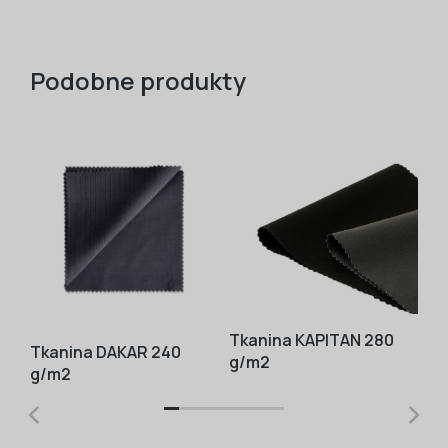
Podobne produkty
Tkanina KAPITAN 280
Tk
Tkanina DAKAR 240
g/m2
g/m2