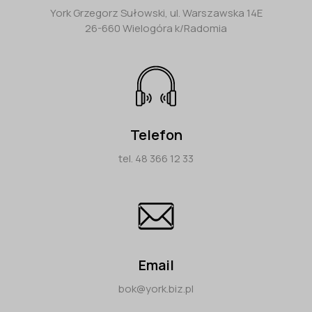
York Grzegorz Sułowski, ul. Warszawska 14E
26-660 Wielogóra k/Radomia
Telefon
tel. 48 366 12 33
Email
bok@york.biz.pl