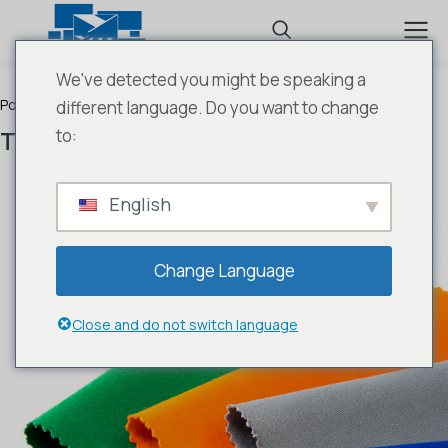
We've detected you might be speaking a
Poliester-bawełna
,
Tkaniny na odzież roboczą
different language. Do you want to change
Tkanina ALFA 230 g/m2
to:
English
Change Language
Close and do not switch language