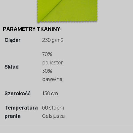
PARAMETRY TKANINY:
Ciężar
230 g/m2
70%
poliester,
Skład
30%
bawełna
Szerokość
150 cm
Temperatura
60 stopni
prania
Celsjusza